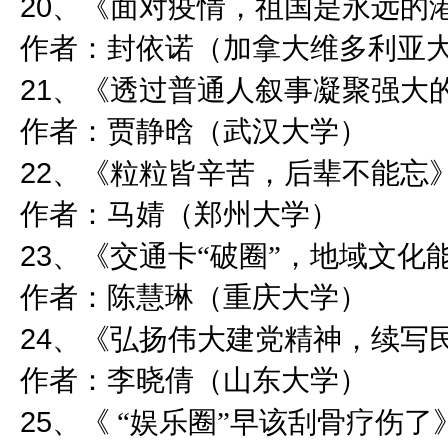
20
、《面对疫情，祖国是永远的
作者：封依诺（加拿大维多利亚
21
、《透过普通人叙事凝聚强大
作者：贾静晗（武汉大学）
22
、《粒粒皆辛苦，后辈不能忘
作者：马婧（郑州大学）
23
、《交通卡“破圈”，地域文化
作者：陈慧琳（重庆大学）
24
、《弘扬伟大建党精神，续写
作者：李晓倩（山东大学）
25
、《 “娱乐圈”早该刮骨疗伤了