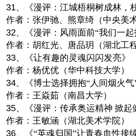
31
、《漫评：江城梧桐树成林，
作者：张伊驰、熊章绮（中央美
32
、《漫评：风雨面前“我们一起扛
作者：胡红光、唐品玥（湖北工
33
、《让有趣的灵魂闪闪发亮》
作者：杨优优（华中科技大学）
34
、《博士选择拥抱“人间烟火气
作者：王焱茹（南昌大学）
35
、《漫评：传承奥运精神 掀起
作者：王敏涵（湖北美术学院）
36
、《“英魂归国”让青春血性接