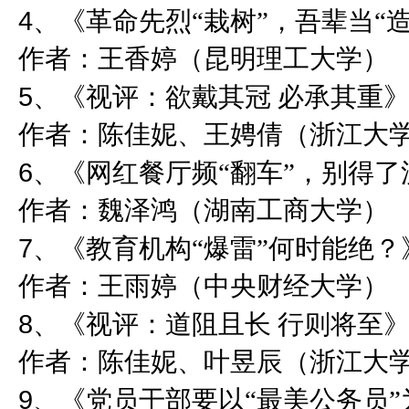
4
、《革命先烈“栽树”，吾辈当“
作者：王香婷（昆明理工大学）
5
、《视评：欲戴其冠 必承其重
作者：陈佳妮、王娉倩（浙江大
6
、《网红餐厅频“翻车”，别得
作者：魏泽鸿（湖南工商大学）
7
、《教育机构“爆雷”何时能绝？
作者：王雨婷（中央财经大学）
8
、《视评：道阻且长 行则将至
作者：陈佳妮、叶昱辰（浙江大
9
、《党员干部要以“最美公务员”