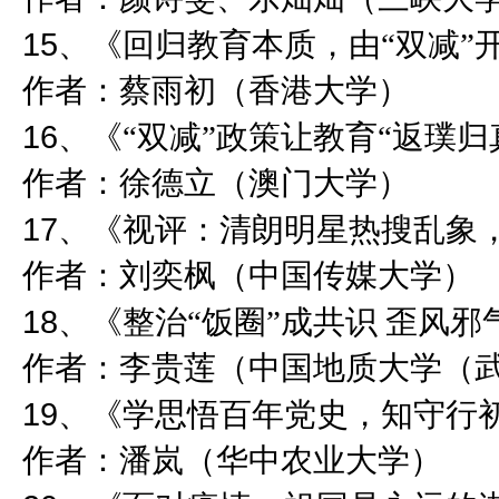
15
、《回归教育本质，由“双减”
作者：蔡雨初（香港大学）
16
、《“双减”政策让教育“返璞归真
作者：徐德立（澳门大学）
17
、《视评：清朗明星热搜乱象
作者：刘奕枫（中国传媒大学）
18
、《整治“饭圈”成共识 歪风邪
作者：李贵莲（中国地质大学（
19
、《学思悟百年党史，知守行
作者：潘岚（华中农业大学）