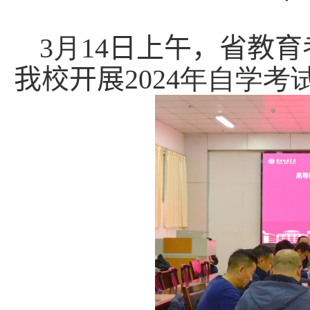
3
月
14
日上午，省教育
我
校
开展
2024
年自学考