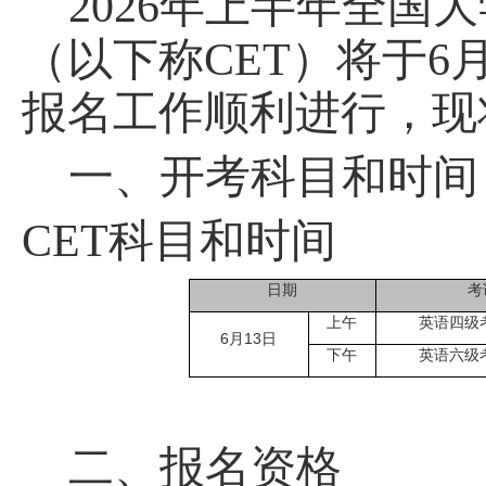
202
6
年
上
半年全国大
（以下称
CET）将于
6
报名工作顺利
进行
，现
一、开考科目和时间
CET科目和时间
日期
考
上午
英语四级
6
月
13
日
下午
英语六级
二、报名资格